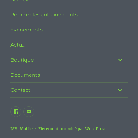
Reprise des entraînements
Evènements
Actu…
ouvrir
Boutique
le
sous-
menu
Documents
ouvrir
Contact
le
sous-
menu
Facebook
E-
JSB
mail
Maffle
JSB-Maffle
Fièrement propulsé par WordPress