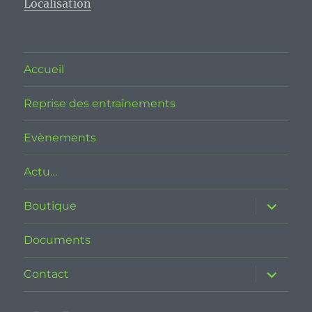
Localisation
Accueil
Reprise des entraînements
Evènements
Actu…
ouvrir
Boutique
le
sous-
menu
Documents
ouvrir
Contact
le
sous-
menu