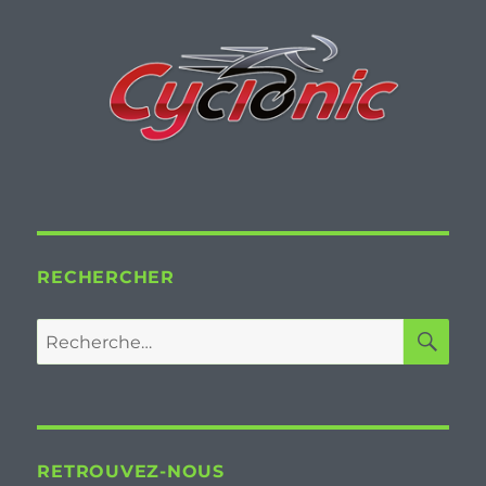
RECHERCHER
RE
Recherche
pour :
RETROUVEZ-NOUS