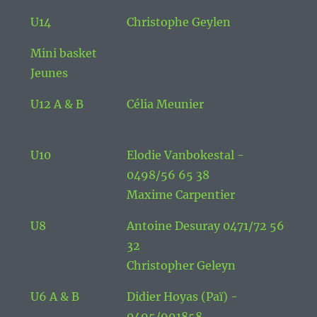
U14
Christophe Geylen
Mini basket
Jeunes
U12 A & B
Célia Meunier
U10
Elodie Vanbokestal -
0498/56 65 38
Maxime Carpentier
U8
Antoine Desuray 0471/72 56
32
Christopher Geleyn
U6 A & B
Didier Hoyas (Paï) -
0495/991858