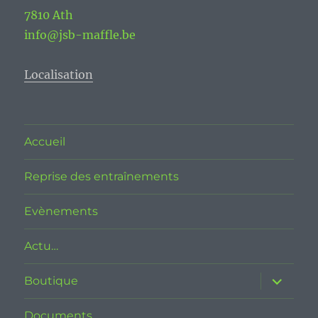
7810 Ath
info@jsb-maffle.be
Localisation
Accueil
Reprise des entraînements
Evènements
Actu…
ouvrir
Boutique
le
sous-
menu
Documents