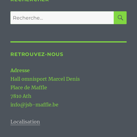
RE
Recherche
pour :
RETROUVEZ-NOUS
Adresse
Hall omnisport Marcel Denis
Place de Maffle
7810 Ath
info@jsb-maffle.be
Localisation