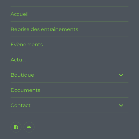
Accueil
Reprise des entraînements
Evènements
Actu…
ouvrir
Boutique
le
sous-
menu
Documents
ouvrir
Contact
le
sous-
menu
Facebook
E-
JSB
mail