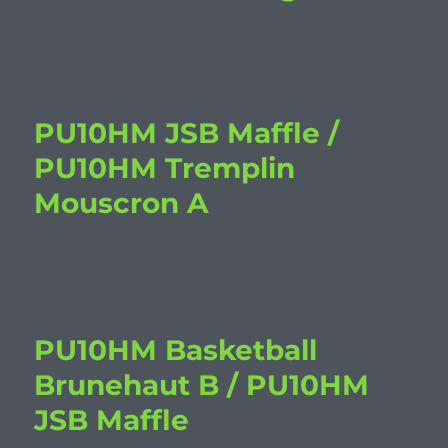
PU10HM JSB Maffle /
PU10HM Tremplin
Mouscron A
PU10HM Basketball
Brunehaut B / PU10HM
JSB Maffle