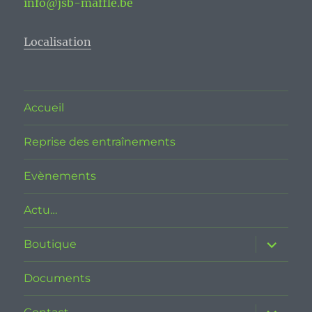
info@jsb-maffle.be
Localisation
Accueil
Reprise des entraînements
Evènements
Actu…
ouvrir
Boutique
le
sous-
menu
Documents
ouvrir