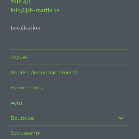
7810 Ath
info@jsb-maffle.be
Localisation
Accueil
Reprise des entraînements
Evènements
Actu…
ouvrir
Boutique
le
sous-
menu
Documents