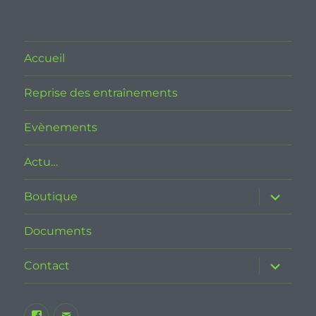
Accueil
Reprise des entraînements
Evènements
Actu…
ouvrir
Boutique
le
sous-
menu
Documents
ouvrir
Contact
le
sous-
menu
Facebook
E-