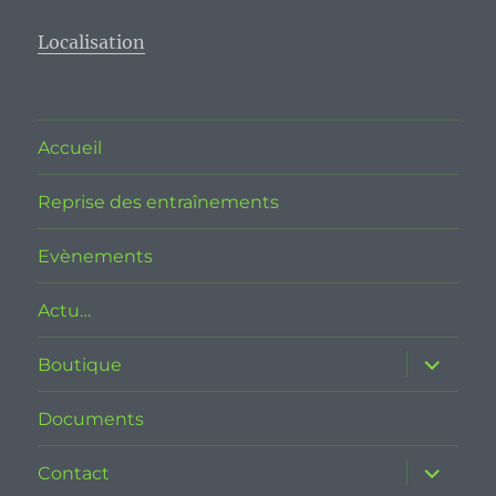
Localisation
Accueil
Reprise des entraînements
Evènements
Actu…
ouvrir
Boutique
le
sous-
menu
Documents
ouvrir
Contact
le