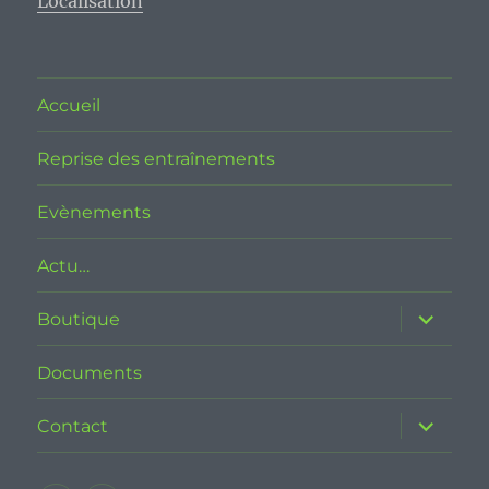
Localisation
Accueil
Reprise des entraînements
Evènements
Actu…
ouvrir
Boutique
le
sous-
menu
Documents
ouvrir
Contact
le
sous-
menu