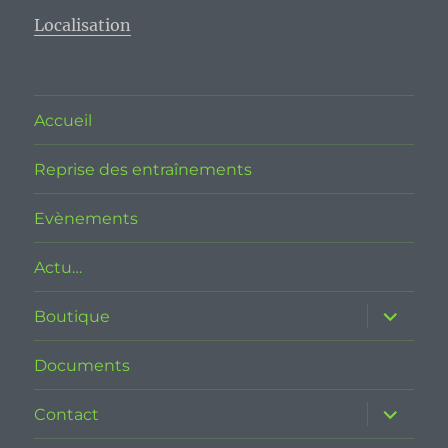
Localisation
Accueil
Reprise des entraînements
Evènements
Actu…
ouvrir
Boutique
le
sous-
menu
Documents
ouvrir
Contact
le
sous-