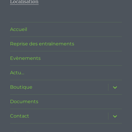
Localisation
Accueil
Reprise des entraînements
Evènements
Actu…
ouvrir
Boutique
le
sous-
menu
Documents
ouvrir
Contact
le
sous-
menu