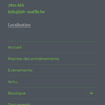
7810 Ath
info@jsb-maffle.be
Localisation
Accueil
Reprise des entraînements
Evènements
Actu…
ouvrir
Boutique
le
sous-
menu
Documents