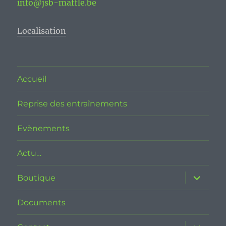
info@jsb-maffle.be
Localisation
Accueil
Reprise des entraînements
Evènements
Actu…
ouvrir
Boutique
le
sous-
menu
Documents
ouvrir