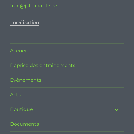
info@jsb-maffle.be
Localisation
Accueil
Reprise des entraînements
Evènements
Actu…
ouvrir
Boutique
le
sous-
menu
Documents