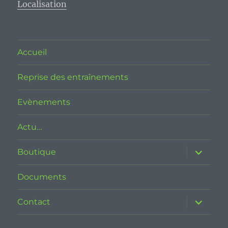
Localisation
Accueil
Reprise des entraînements
Evènements
Actu…
ouvrir
Boutique
le
sous-
menu
Documents
ouvrir
Contact
le
sous-
menu