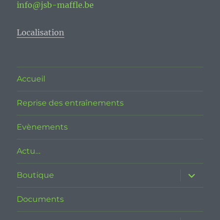
info@jsb-maffle.be
Localisation
Accueil
Reprise des entraînements
Evènements
Actu…
ouvrir
Boutique
le
sous-
menu
Documents