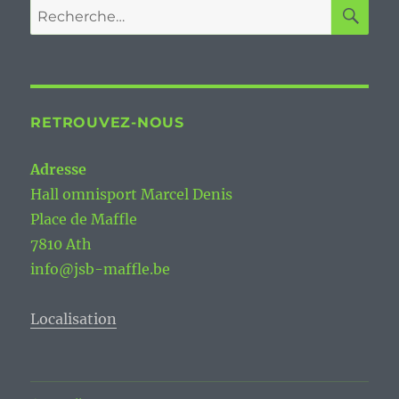
RE
Recherche
pour :
RETROUVEZ-NOUS
Adresse
Hall omnisport Marcel Denis
Place de Maffle
7810 Ath
info@jsb-maffle.be
Localisation