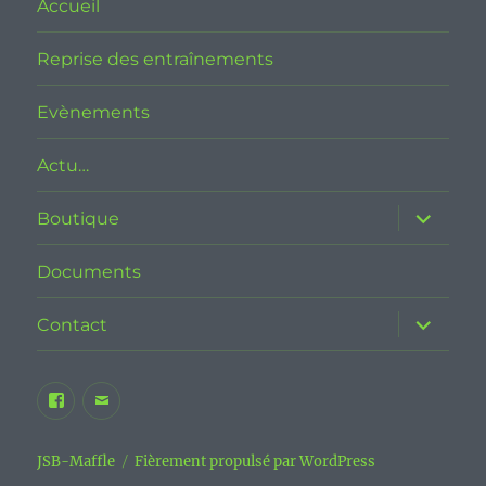
Accueil
Reprise des entraînements
Evènements
Actu…
ouvrir
Boutique
le
sous-
menu
Documents
ouvrir
Contact
le
sous-
menu
Facebook
E-
JSB
mail
Maffle
JSB-Maffle
Fièrement propulsé par WordPress