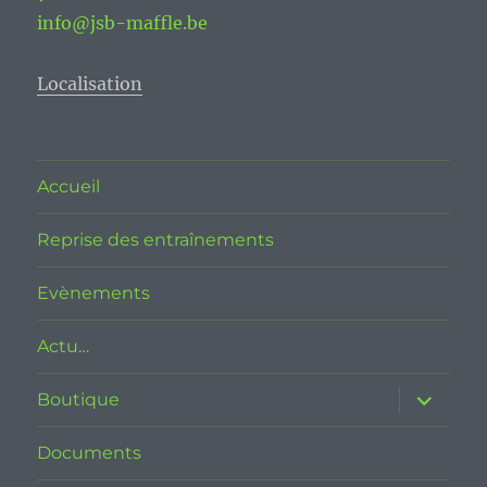
info@jsb-maffle.be
Localisation
Accueil
Reprise des entraînements
Evènements
Actu…
ouvrir
Boutique
le
sous-
menu
Documents