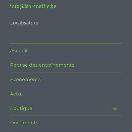
info@jsb-maffle.be
Localisation
Accueil
Reprise des entraînements
Evènements
Actu…
ouvrir
Boutique
le
sous-
menu
Documents