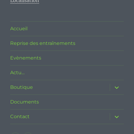
Localisation
Accueil
Reprise des entraînements
Evènements
Actu…
ouvrir
Boutique
le
sous-
menu
Documents
ouvrir
Contact
le
sous-
menu