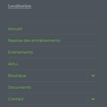
Localisation
Accueil
Reprise des entraînements
Evènements
Actu…
ouvrir
Boutique
le
sous-
menu
Documents
ouvrir
Contact
le
sous-