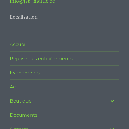
info@jsb-maffle.be
Localisation
Accueil
Reprise des entraînements
Evènements
Actu…
ouvrir
Boutique
le
sous-
menu
Documents
ouvrir