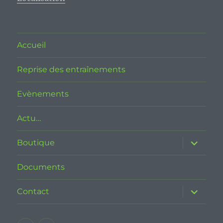
Accueil
Reprise des entraînements
Evènements
Actu…
ouvrir
Boutique
le
sous-
menu
Documents
ouvrir
Contact
le
sous-
menu