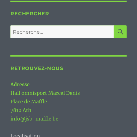
RECHERCHER
RE
Recherche
pour :
RETROUVEZ-NOUS
Adresse
Hall omnisport Marcel Denis
Place de Maffle
7810 Ath
info@jsb-maffle.be
Localisation