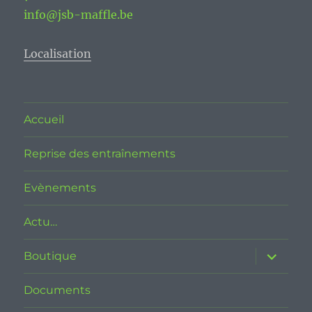
info@jsb-maffle.be
Localisation
Accueil
Reprise des entraînements
Evènements
Actu…
ouvrir
Boutique
le
sous-
menu
Documents