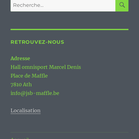
RE
Recherche
pour :
RETROUVEZ-NOUS
Adresse
Hall omnisport Marcel Denis
Place de Maffle
7810 Ath
info@jsb-maffle.be
Localisation