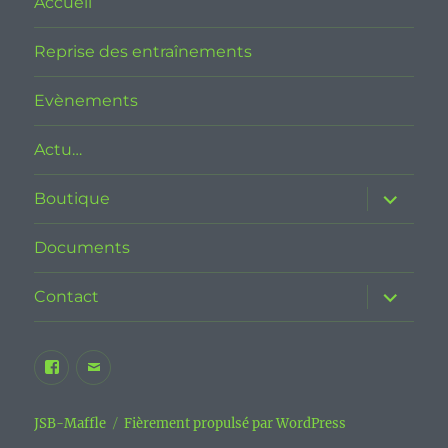
Accueil
Reprise des entraînements
Evènements
Actu…
ouvrir
Boutique
le
sous-
menu
Documents
ouvrir
Contact
le
sous-
menu
Facebook
E-
JSB
mail
Maffle
JSB-Maffle
Fièrement propulsé par WordPress