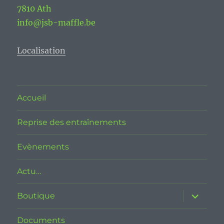
7810 Ath
info@jsb-maffle.be
Localisation
Accueil
Reprise des entraînements
Evènements
Actu…
ouvrir
Boutique
le
sous-
menu
Documents