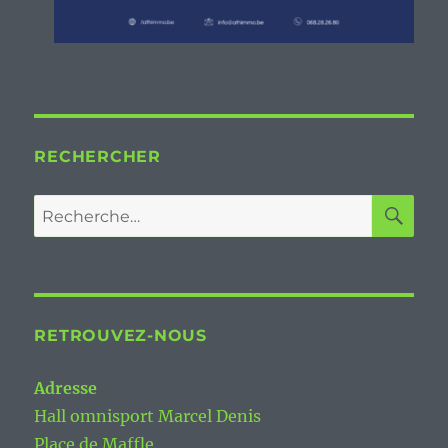
RECHERCHER
RE
Recherche
pour :
RETROUVEZ-NOUS
Adresse
Hall omnisport Marcel Denis
Place de Maffle