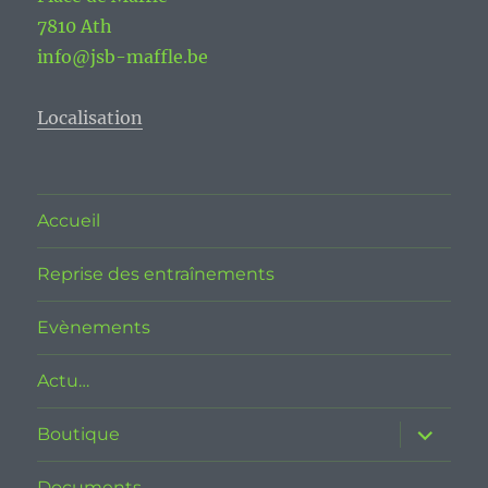
7810 Ath
info@jsb-maffle.be
Localisation
Accueil
Reprise des entraînements
Evènements
Actu…
ouvrir
Boutique
le
sous-
menu
Documents