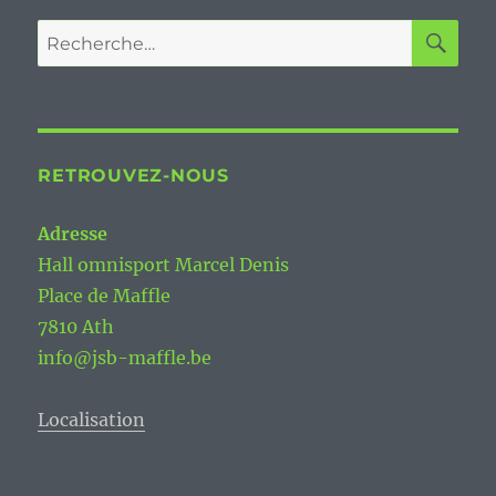
RE
Recherche
pour :
RETROUVEZ-NOUS
Adresse
Hall omnisport Marcel Denis
Place de Maffle
7810 Ath
info@jsb-maffle.be
Localisation