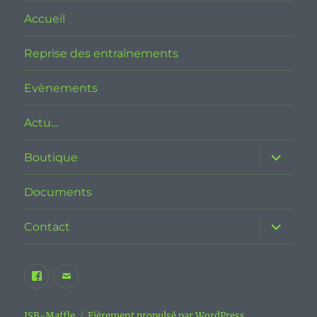
Accueil
Reprise des entraînements
Evènements
Actu…
ouvrir
Boutique
le
sous-
menu
Documents
ouvrir
Contact
le
sous-
menu
Facebook
E-
JSB
mail
Maffle
JSB-Maffle
Fièrement propulsé par WordPress