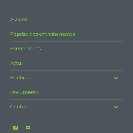
Accueil
Reprise des entraînements
Evènements
Actu…
ouvrir
Boutique
le
sous-
menu
Documents
ouvrir
Contact
le
sous-
menu
Facebook
E-