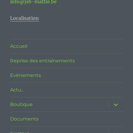
info@jsb-maffle.be
Localisation
Accueil
Reprise des entraînements
Evènements
Actu…
ouvrir
Boutique
le
sous-
menu
Documents
ouvrir