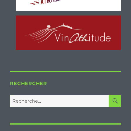
RECHERCHER
RE
Recherche
pour :