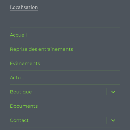
Localisation
Accueil
Reprise des entraînements
Evènements
Actu…
ouvrir
Boutique
le
sous-
menu
Documents
ouvrir
Contact
le
sous-