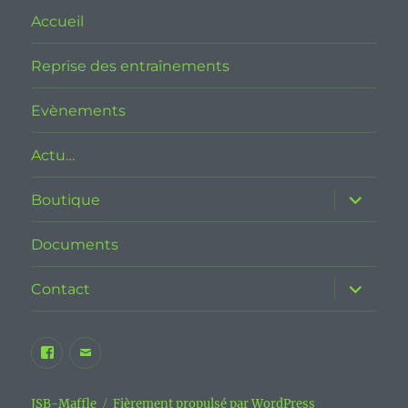
Accueil
Reprise des entraînements
Evènements
Actu…
ouvrir
Boutique
le
sous-
menu
Documents
ouvrir
Contact
le
sous-
menu
Facebook
E-
JSB
mail
Maffle
JSB-Maffle
Fièrement propulsé par WordPress