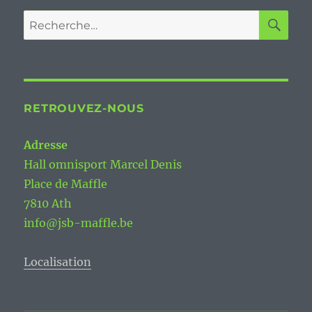
RE
Recherche
pour :
RETROUVEZ-NOUS
Adresse
Hall omnisport Marcel Denis
Place de Maffle
7810 Ath
info@jsb-maffle.be
Localisation