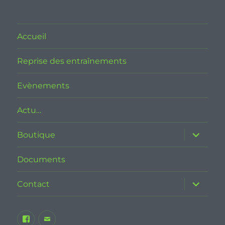
Accueil
Reprise des entraînements
Evènements
Actu…
ouvrir
Boutique
le
sous-
menu
Documents
ouvrir
Contact
le
sous-
menu
Facebook
E-