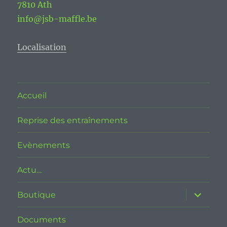
7810 Ath
info@jsb-maffle.be
Localisation
Accueil
Reprise des entraînements
Evènements
Actu…
ouvrir
Boutique
le
sous-
menu
Documents