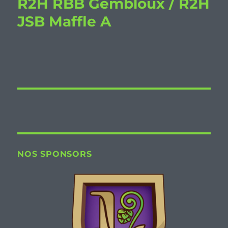
R2H RBB Gembloux / R2H
JSB Maffle A
NOS SPONSORS