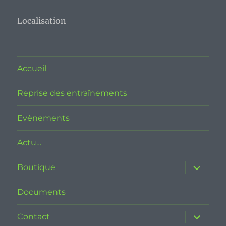
Localisation
Accueil
Reprise des entraînements
Evènements
Actu…
ouvrir
Boutique
le
sous-
menu
Documents
ouvrir
Contact
le