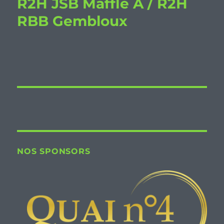
R2H JSB Maffle A / R2H
RBB Gembloux
NOS SPONSORS