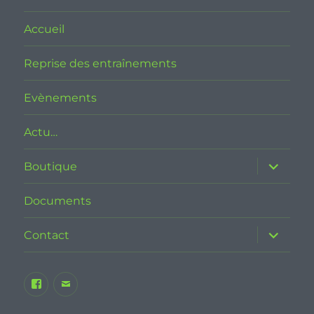
Accueil
Reprise des entraînements
Evènements
Actu…
ouvrir
Boutique
le
sous-
menu
Documents
ouvrir
Contact
le
sous-
menu
Facebook
E-
JSB
mail