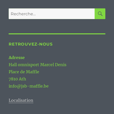
RE
Recherche
pour :
RETROUVEZ-NOUS
Adresse
Hall omnisport Marcel Denis
Place de Maffle
7810 Ath
info@jsb-maffle.be
Localisation