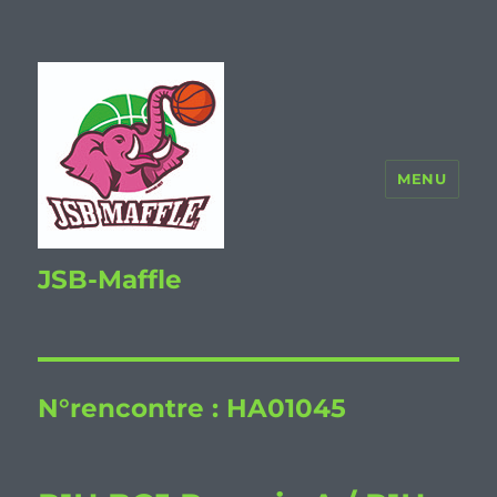
MENU
JSB-Maffle
N°rencontre :
HA01045