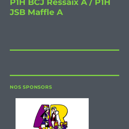
P1H BCJ Ressaix A / P1H
JSB Maffle A
NOS SPONSORS