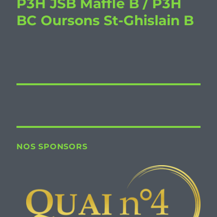
P3H JSB Maffle B / P3H
BC Oursons St-Ghislain B
NOS SPONSORS