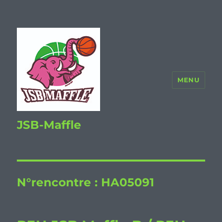
MENU
JSB-Maffle
N°rencontre :
HA05091