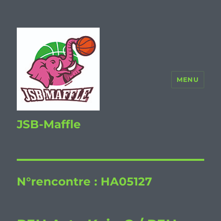
MENU
JSB-Maffle
N°rencontre :
HA05127