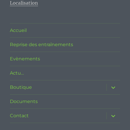
Localisation
Accueil
Reprise des entraînements
Evènements
Actu…
ouvrir
Boutique
le
sous-
menu
Documents
ouvrir
Contact
le
sous-
menu