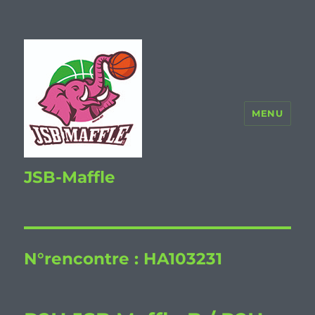
MENU
JSB-Maffle
N°rencontre :
HA103231