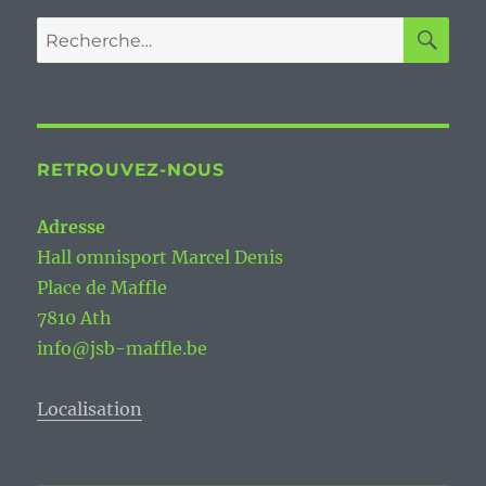
RE
Recherche
pour :
RETROUVEZ-NOUS
Adresse
Hall omnisport Marcel Denis
Place de Maffle
7810 Ath
info@jsb-maffle.be
Localisation