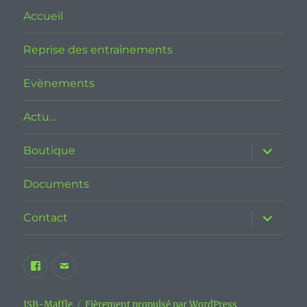
Accueil
Reprise des entraînements
Evènements
Actu…
ouvrir
Boutique
le
sous-
menu
Documents
ouvrir
Contact
le
sous-
menu
Facebook
E-
JSB
mail
Maffle
JSB-Maffle
Fièrement propulsé par WordPress