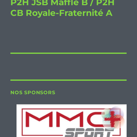
P2H JSB Maffle B / P2H
CB Royale-Fraternité A
NOS SPONSORS