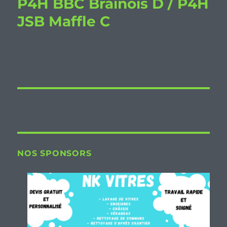
P4H BBC Brainois D / P4H
JSB Maffle C
NOS SPONSORS