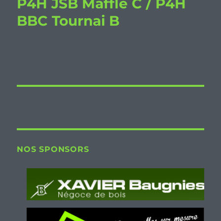
P4H JSB Maffle C / P4H
BBC Tournai B
NOS SPONSORS