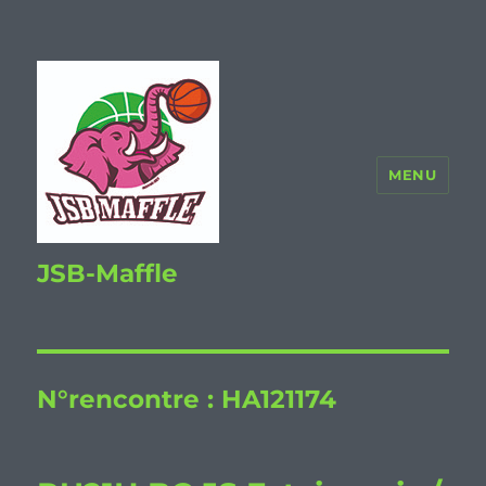
MENU
JSB-Maffle
N°rencontre :
HA121174