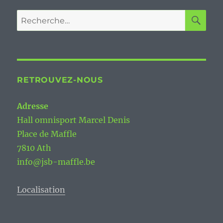
RE
Recherche
pour :
RETROUVEZ-NOUS
Adresse
Hall omnisport Marcel Denis
Place de Maffle
7810 Ath
info@jsb-maffle.be
Localisation