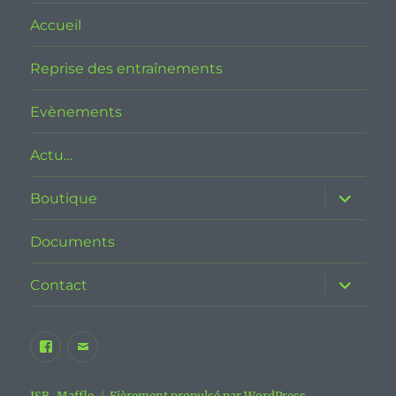
Accueil
Reprise des entraînements
Evènements
Actu…
ouvrir
Boutique
le
sous-
menu
Documents
ouvrir
Contact
le
sous-
menu
Facebook
E-
JSB
mail
Maffle