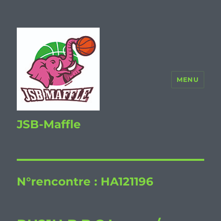
MENU
JSB-Maffle
N°rencontre :
HA121196